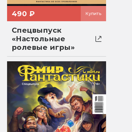
490 ₽
Купить
Спецвыпуск
«Настольные
ролевые игры»