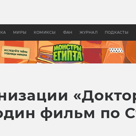
 фильмы смотреть в
Как создавались «Страшил
те 2026? В мире —
фильм, без которого не б
липсис, в России —
бы «Властелина колец»
ие комедии
УКА
МИРЫ
КОМИКСЫ
ФАН
ЖУРНАЛ
ПОДКАСТЫ
низации «Докто
один фильм по 