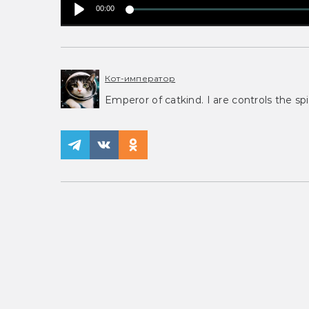
00:00
Кот-император
Emperor of catkind. I are controls the spi