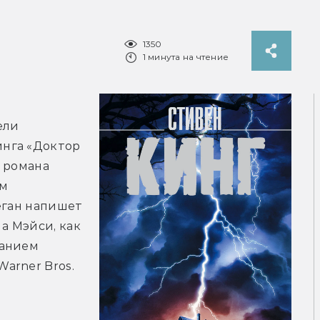
1350
1 минута на чтение
ли 
нга «Доктор 
 романа 
м 
еган напишет 
а Мэйси, как 
анием 
rner Bros. 