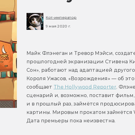
Кот-император
9 мая 2020 г.
Майк Флэнеган и Тревор Мэйси, создате
прошлогодней экранизации Стивена Ки
Сон», работают над адаптацией другого
Короля Ужасов, «Возрождения» — об это
сообщает 
The Hollywood Reporter
. Флэн
сценарий и, возможно, поставит фильм, 
и в прошлый раз, займётся продюсиров
картины. Мировым прокатом займётся Wa
Дата премьеры пока неизвестна.