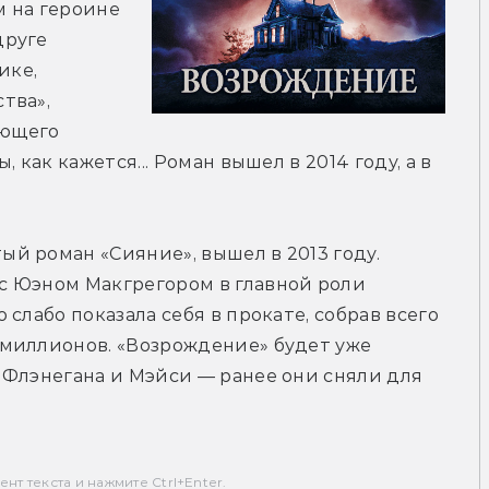
 на героине 
руге 
ке, 
ва», 
ющего 
как кажется... Роман вышел в 2014 году, а в 
 роман «Сияние», вышел в 2013 году. 
 Юэном Макгрегором в главной роли 
слабо показала себя в прокате, собрав всего 
миллионов. «Возрождение» будет уже 
Флэнегана и Мэйси — ранее они сняли для 
т текста и нажмите Ctrl+Enter.