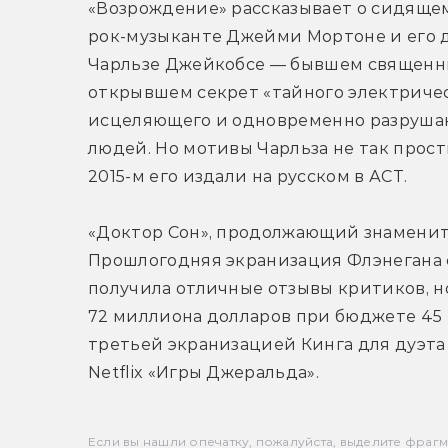
«Возрождение» рассказывает о сидящем
рок-музыканте Джейми Мортоне и его д
Чарльзе Джейкобсе — бывшем священни
открывшем секрет «тайного электричест
исцеляющего и одновременно разруша
людей. Но мотивы Чарльза не так просты, 
2015-м его издали на русском в АСТ.
«Доктор Сон», продолжающий знаменитый
Прошлогодняя экранизация Флэнегана c
получила отличные отзывы критиков, но 
72 миллиона долларов при бюджете 45 
третьей экранизацией Кинга для дуэта 
Netflix «Игры Джеральда».
Если вы нашли опечатку, пожалуйста, выделите фрагмен