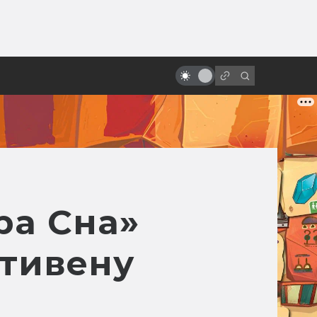
ы»:
10 удивительных научно-
ыло
фантастических мультфильмов
из Европы, которых вы,
возможно, не видели
ра Сна»
Стивену