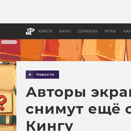
Какие
авгус
апока
детск
КНИГИ
КИНО
СЕРИАЛЫ
ИГРЫ
НА
РЕКЛАМА
Новости
Авторы экра
снимут ещё 
Кингу