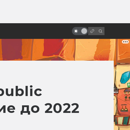
от
«Бразилия» Терри Гиллиама:
фееричная и жизненная
антиутопия про Маленького
Брата
public
е до 2022