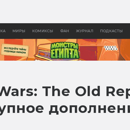
оздавались «Страшилы»:
«Одиссея» Нолана: что эт
, без которого не было
фильм сделал с Гомером и
ластелина колец»
Древней Грецией
УКА
МИРЫ
КОМИКСЫ
ФАН
ЖУРНАЛ
ПОДКАСТЫ
Wars: The Old Re
упное дополнени