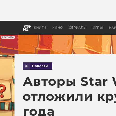
Как с
фильм
бы «В
КНИГИ
КИНО
СЕРИАЛЫ
ИГРЫ
НА
РЕКЛАМА
Новости
Авторы Star 
отложили кр
года