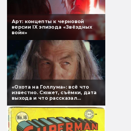
Арт: концепты к черновой
версии IX эпизода «Звёздных
войн»
«Охота на Голлума»: всё что
известно. Сюжет, съёмки, дата
выхода и что рассказал
Гэндальф