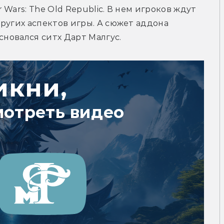
Wars: The Old Republic. В нем игроков ждут 
ругих аспектов игры. А сюжет аддона 
сновался ситх Дарт Малгус.
икни,
мотреть видео