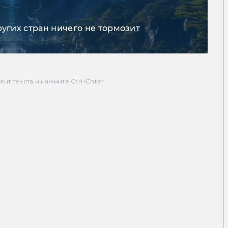
ругих стран ничего не тормозит
т текста и нажмите Ctrl+Enter.