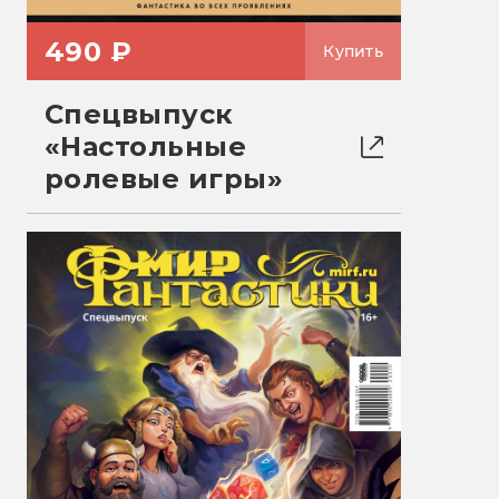
490 ₽
Купить
Спецвыпуск
«Настольные
ролевые игры»