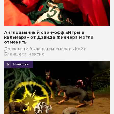
Англоязычный спин-офф «Игры в
кальмара» от Дэвида Финчера могли
отменить
Должна ли была в нем сыграть Кейт
Бланшетт, неясно.
Новости