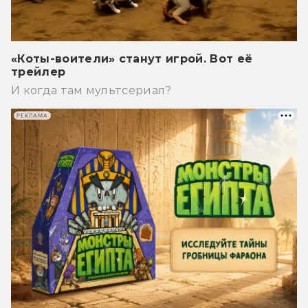
«Коты-воители» станут игрой. Вот её
трейлер
И когда там мультсериал?
РЕКЛАМА