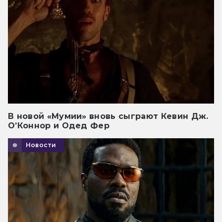
В новой «Мумии» вновь сыграют Кевин Дж.
О’Коннор и Одед Фер
Новости