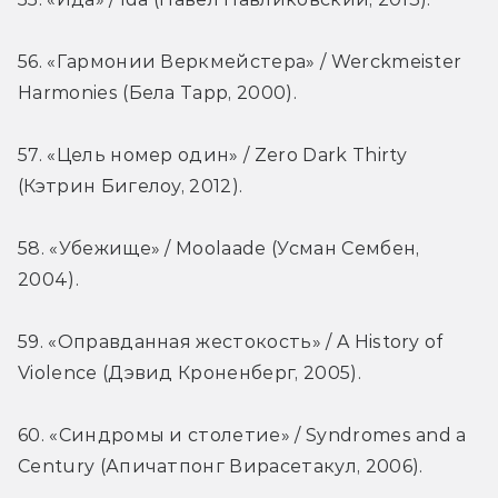
56. «Гармонии Веркмейстера» / Werckmeister 
Harmonies (Бела Тарр, 2000).
57. «Цель номер один» / Zero Dark Thirty 
(Кэтрин Бигелоу, 2012).
58. «Убежище» / Moolaade (Усман Сембен, 
2004).
59. «Оправданная жестокость» / A History of 
Violence (Дэвид Кроненберг, 2005).
60. «Синдромы и столетие» / Syndromes and a 
Century (Апичатпонг Вирасетакул, 2006).