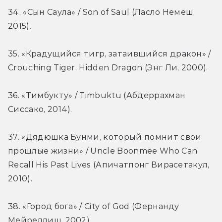
34. «Сын Саула» / Son of Saul (Ласло Немеш, 
2015).
35. «Крадущийся тигр, затаившийся дракон» / 
Crouching Tiger, Hidden Dragon (Энг Ли, 2000).
36. «Тимбукту» / Timbuktu (Абдеррахман 
Сиссако, 2014).
37. «Дядюшка Бунми, который помнит свои 
прошлые жизни» / Uncle Boonmee Who Can 
Recall His Past Lives (Апичатпонг Вирасетакул, 
2010).
38. «Город бога» / City of God (Фернанду 
Мейреллиш, 2002).