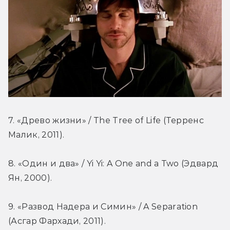
7. «Древо жизни» / The Tree of Life (Терренс 
Малик, 2011).
8. «Один и два» / Yi Yi: A One and a Two (Эдвард 
Ян, 2000).
9. «Развод Надера и Симин» / A Separation 
(Асгар Фархади, 2011).