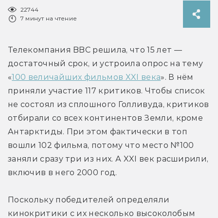
22744
7 минут на чтение
Телекомпания BBC решила, что 15 лет — 
достаточный срок, и устроила опрос на тему 
«
100 величайших фильмов XXI века
». В нём 
приняли участие 117 критиков. Чтобы список 
не состоял из сплошного Голливуда, критиков 
отбирали со всех континентов Земли, кроме 
Антарктиды. При этом фактически в топ 
вошли 102 фильма, потому что место №100 
заняли сразу три из них. А XXI век расширили, 
включив в него 2000 год.
Поскольку победителей определяли 
кинокритики с их несколько высоколобым 