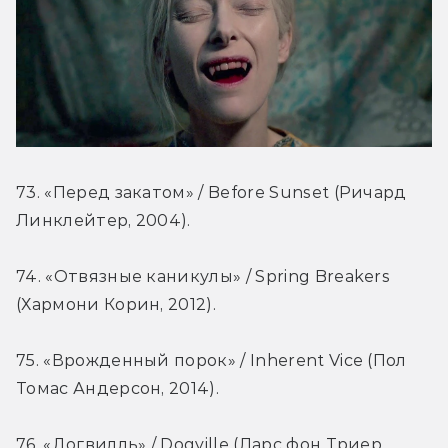
73. «Перед закатом» / Before Sunset (Ричард 
Линклейтер, 2004).
74. «Отвязные каникулы» / Spring Breakers 
(Хармони Корин, 2012).
75. «Врожденный порок» / Inherent Vice (Пол 
Томас Андерсон, 2014).
76. «Догвилль» / Dogville (Ларс фон Триер, 