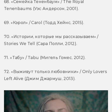
68. «Семейка Тененбаум» / The Royal 
Tenenbaums (Уэс Андерсон, 2001).
69. «Кэрол» / Carol (Тодд Хейнс, 2015).
70. «Истории, которые мы рассказываем» / 
Stories We Tell (Сара Полли, 2012).
71. «Табу» / Tabu (Мигель Гомес, 2012).
72. «Выживут только любовники» / Only Lovers 
Left Alive (Джим Джармуш, 2013).