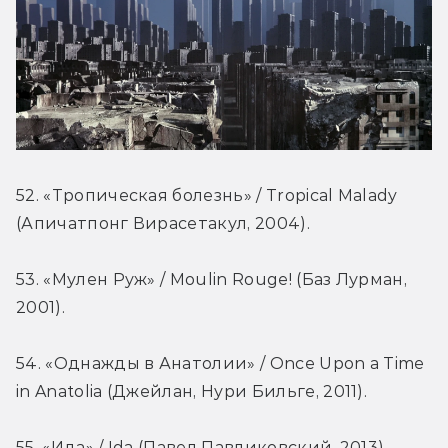
52. «Тропическая болезнь» / Tropical Malady 
(Апичатпонг Вирасетакул, 2004).
53. «Мулен Руж» / Moulin Rouge! (Баз Лурман, 
2001).
54. «Однажды в Анатолии» / Once Upon a Time 
in Anatolia (Джейлан, Нури Бильге, 2011).
55. «Ида» / Ida (Павел Павликовский, 2013).