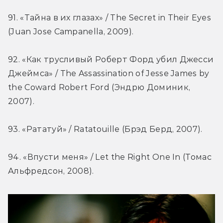
91. «Тайна в их глазах» / The Secret in Their Eyes 
(Juan Jose Campanella, 2009).
92. «Как трусливый Роберт Форд убил Джесси 
Джеймса» / The Assassination of Jesse James by 
the Coward Robert Ford (Эндрю Доминик, 
2007).
93. «Рататуй» / Ratatouille (Брэд Берд, 2007).
94. «Впусти меня» / Let the Right One In (Томас 
Альфредсон, 2008).