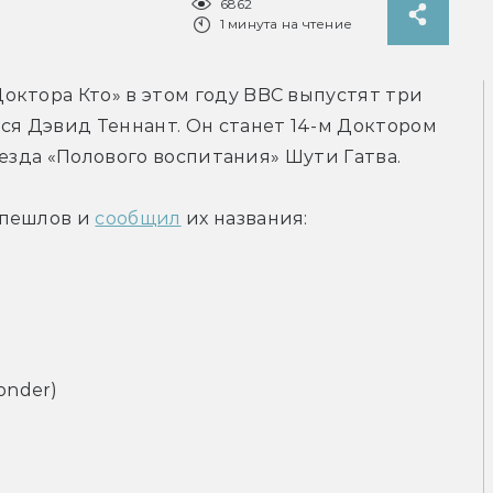
6862
1 минута на чтение
ктора Кто» в этом году BBC выпустят три 
ся Дэвид Теннант. Он станет 14-м Доктором 
звезда «Полового воспитания» Шути Гатва.
пешлов и 
сообщил
 их названия:
onder)