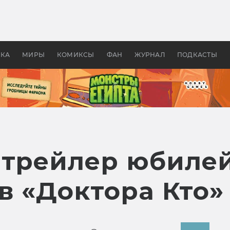
оздавались «Страшилы»:
«Одиссея» Нолана: что эт
, без которого не было
фильм сделал с Гомером и
ластелина колец»
Древней Грецией
УКА
МИРЫ
КОМИКСЫ
ФАН
ЖУРНАЛ
ПОДКАСТЫ
 трейлер юбиле
в «Доктора Кто»