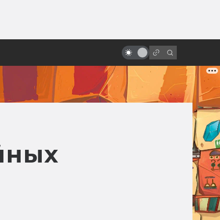
от
Экранизации Толкина, забытые и
неснятые
йных