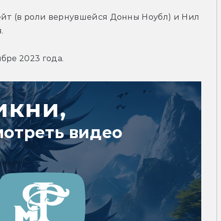
ейт (в роли вернувшейся Донны Ноубл) и Нил 
.
бре 2023 года.
икни,
мотреть видео