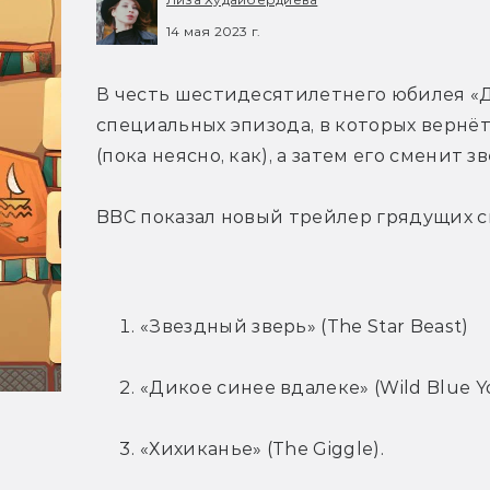
14 мая 2023 г.
В честь шестидесятилетнего юбилея «До
специальных эпизода, в которых вернёт
(пока неясно, как), а затем его сменит 
BBC показал новый трейлер грядущих с
«Звездный зверь» (The Star Beast)
«Дикое синее вдалеке» (Wild Blue Y
«Хихиканье» (The Giggle).