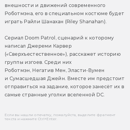
внешности и движений современного 
Роботмэна, его в специальном костюме будет 
играть Райли Шанахан (Riley Shanahan).
Сериал Doom Patrol, сценарий к которому 
написал Джереми Карвер 
(«Сверхъестественное»), расскажет историю 
группы изгоев. Среди них 
Роботмэн, Негатив Мен, Эласти-Вумен 
и Сумасшедшая Джейн. Вместе им предстоит 
отправиться на задание, которое занесёт их в 
самые странные уголки вселенной DC.
Если вы нашли опечатку, пожалуйста, выделите фрагмент
текста и нажмите Ctrl+Enter.