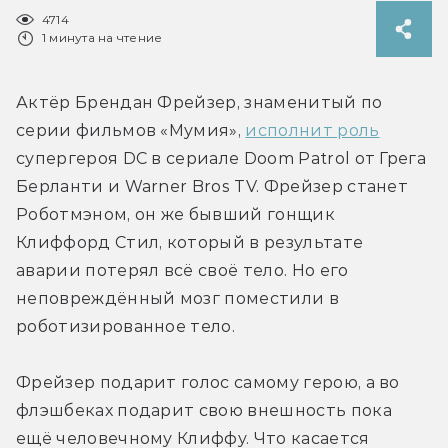
4714
1 минута на чтение
Актёр Брендан Фрейзер, знаменитый по 
серии фильмов «Мумия», 
исполнит роль
супергероя DC в сериале Doom Patrol от Грега 
Берланти и Warner Bros TV. Фрейзер станет 
Роботмэном, он же бывший гонщик 
Клиффорд Стил, который в результате 
аварии потерял всё своё тело. Но его 
неповреждённый мозг поместили в 
роботизированное тело.
Фрейзер подарит голос самому герою, а во 
флэшбеках подарит свою внешность пока 
ещё человечному Клиффу. Что касается 