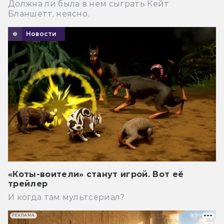
Должна ли была в нем сыграть Кейт
Бланшетт, неясно.
Новости
«Коты-воители» станут игрой. Вот её
трейлер
И когда там мультсериал?
РЕКЛАМА