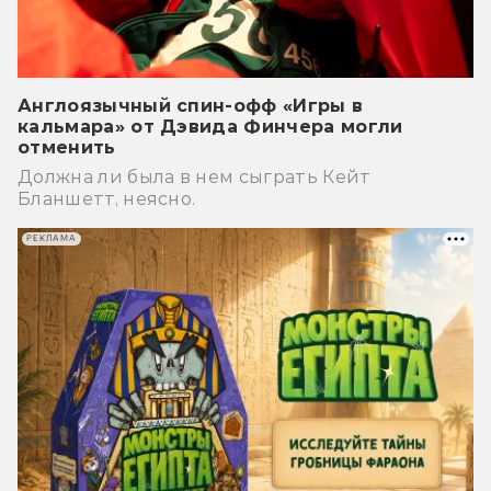
Англоязычный спин-офф «Игры в
кальмара» от Дэвида Финчера могли
отменить
Должна ли была в нем сыграть Кейт
Бланшетт, неясно.
РЕКЛАМА