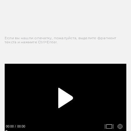
Если вы нашли опечатку, пожалуйста, выделите фрагмент
текста и нажмите Ctrl+Enter.
00:00
00:00