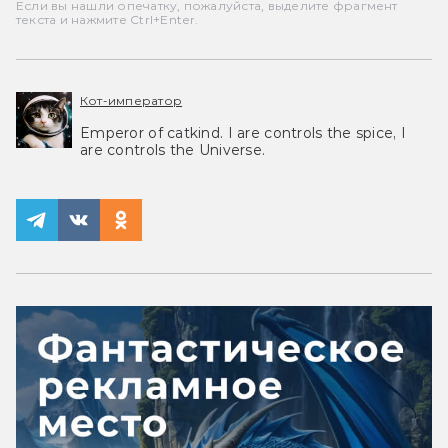
Если вы нашли опечатку, пожалуйста, выделите фрагмент
текста и нажмите Ctrl+Enter.
Кот-император
Emperor of catkind. I are controls the spice, I
are controls the Universe.