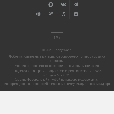
18+
© 2026 Hobby World
Любое использование материалов допускается только с согласия
редакции.
Мнение авторов может не совпадать с мнением редакции.
Свидетельство о регистрации СМИ серия Эл № ФС77-82485
от 30 декабря 2021 г.
(выдано Федеральной службой по надзору в сфере связи,
информационных технологий и массовых коммуникаций (Роскомнадзор)