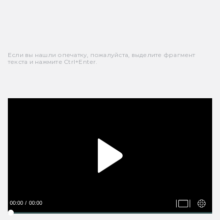
Если вы нашли опечатку, пожалуйста, выделите фрагмент
текста и нажмите Ctrl+Enter.
00:00
00:00