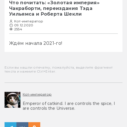
Что почитать: «Золотая империя»
Чакраборти, переиздания Тэда
Уильямса и Роберта Шекли
Кот-император
09.12.2020
2554
Ждём начала 2021-го!
Если вы нашли опечатку, пожалуйста, выделите фрагмент
текста и нажмите Ctrl+Enter.
Кот-император
Emperor of catkind. I are controls the spice, I
are controls the Universe.