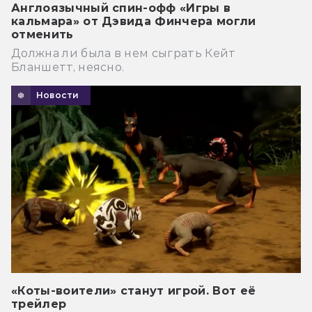
Англоязычный спин-офф «Игры в
кальмара» от Дэвида Финчера могли
отменить
Должна ли была в нем сыграть Кейт
Бланшетт, неясно.
Новости
«Коты-воители» станут игрой. Вот её
трейлер