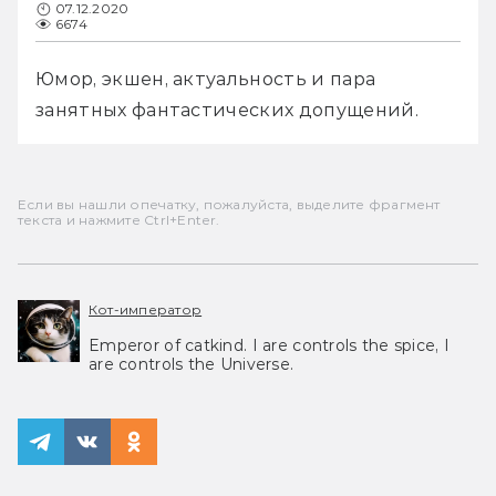
07.12.2020
6674
Юмор, экшен, актуальность и пара 
занятных фантастических допущений.
Если вы нашли опечатку, пожалуйста, выделите фрагмент
текста и нажмите Ctrl+Enter.
Кот-император
Emperor of catkind. I are controls the spice, I
are controls the Universe.