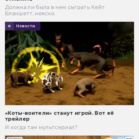
Должна ли была в нем сыграть Кейт
Бланшетт, неясно.
Новости
«Коты-воители» станут игрой. Вот её
трейлер
И когда там мультсериал?
РЕКЛАМА