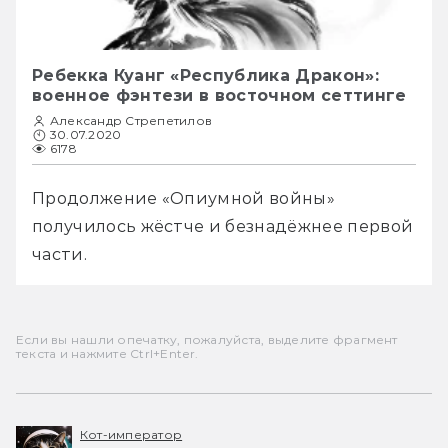
Ребекка Куанг «Республика Дракон»:
военное фэнтези в восточном сеттинге
Александр Стрепетилов
30.07.2020
6178
Продолжение «Опиумной войны» 
получилось жёстче и безнадёжнее первой 
части.
Если вы нашли опечатку, пожалуйста, выделите фрагмент
текста и нажмите Ctrl+Enter.
Кот-император