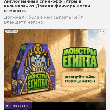
Англоязычный спин-офф «Игры в
кальмара» от Дэвида Финчера могли
отменить
Должна ли была в нем сыграть Кейт
Бланшетт, неясно.
РЕКЛАМА
Новости