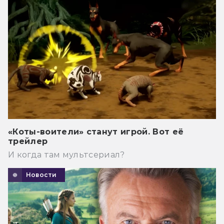
«Коты-воители» станут игрой. Вот её
трейлер
И когда там мультсериал?
Новости