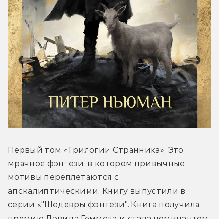
Первый том «Трилогии Странника». Это 
мрачное фэнтези, в котором привычные 
мотивы переплетаются с 
апокалиптическими. Книгу выпустили в 
серии «"Шедевры фэнтези". Книга получила 
премию Дэвида Геммела и стала номинантом 