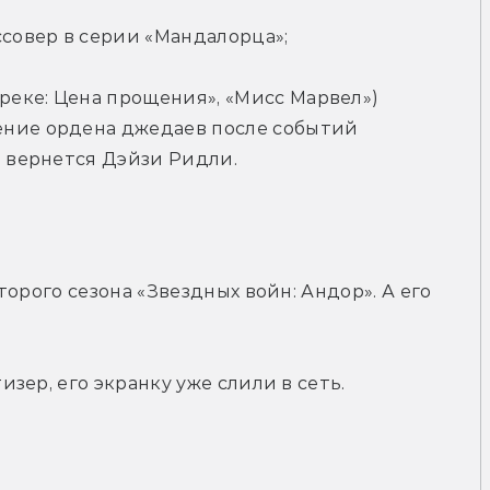
совер в серии «Мандалорца»;
еке: Цена прощения», «Мисс Марвел») 
ние ордена джедаев после событий 
й вернется Дэйзи Ридли.
орого сезона «Звездных войн: Андор». А его 
.
зер, его экранку уже слили в сеть.