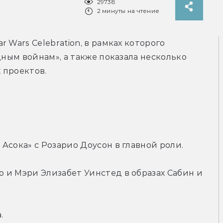
29738
2 минуты на чтение
Wars Celebration, в рамках которого 
дным войнам», а также показала несколько 
 проектов.
Асока» с Розарио Доусон в главной роли.
и Мэри Элизабет Уинстед в образах Сабин и 
.