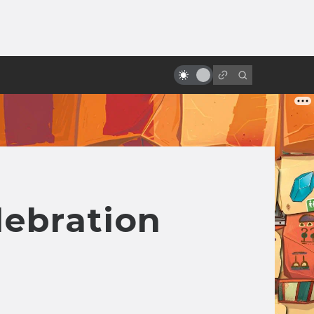
ы»:
«Маска»: как кровавый комикс
ыло
превратился в отличную
комедию
lebration