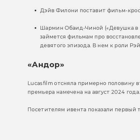
Дэйв Филони поставит фильм-крос
Шармин Обаид-Чиной («Девушка в р
займется фильмам про восстановле
девятого эпизода. В нем к роли Рэ
«Андор»
Lucasfilm отсняла примерно половину вт
премьера намечена на август 2024 года
Посетителям ивента показали первый ти