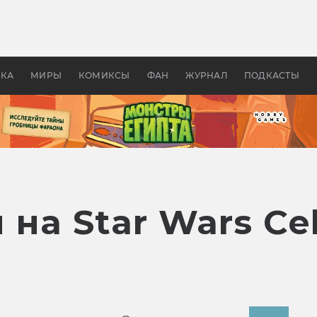
 фильмы смотреть в
Как создавались «Страшил
те 2026? В мире —
фильм, без которого не б
липсис, в России —
бы «Властелина колец»
ие комедии
УКА
МИРЫ
КОМИКСЫ
ФАН
ЖУРНАЛ
ПОДКАСТЫ
 на Star Wars Ce