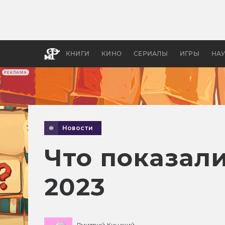
Какие
авгус
апока
детск
КНИГИ
КИНО
СЕРИАЛЫ
ИГРЫ
НА
РЕКЛАМА
Новости
Что показали
2023
Дмитрий Кинский