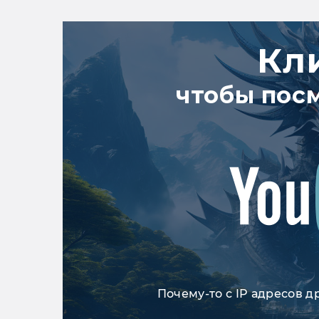
Кл
чтобы пос
Почему-то с IP адресов д