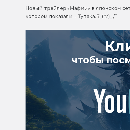
Новый трейлер «Мафии» в японском сетт
котором показали.... Тупака. 
¯\_(ツ)_/¯
Кл
чтобы пос