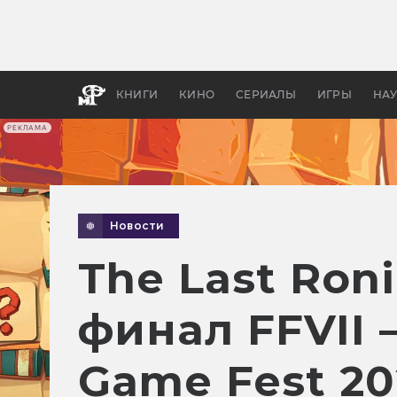
Какие
авгус
апока
детск
КНИГИ
КИНО
СЕРИАЛЫ
ИГРЫ
НА
РЕКЛАМА
Новости
The Last Roni
финал FFVII
Game Fest 20