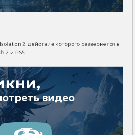
solation 2, действие которого развернется в 
h 2 и PS5.
икни,
мотреть видео