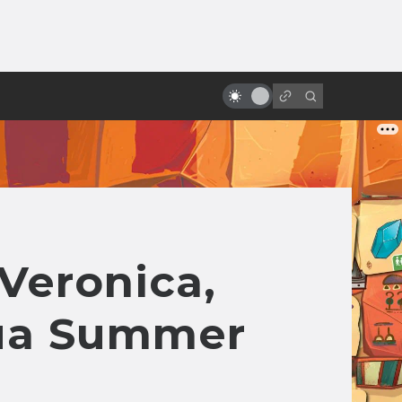
ы»:
«Ворон»: неснятые сиквелы и
ыло
ремейки. Невеста, зомби-коп,
Сатана и Эминем
Veronica,
 на Summer