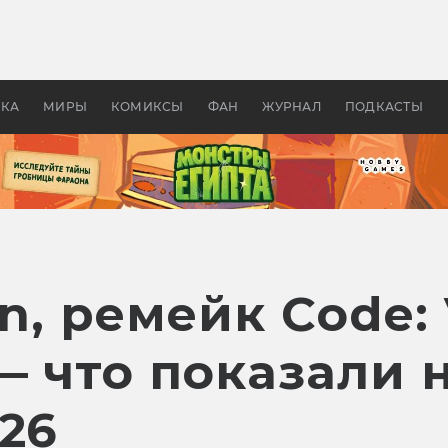
 фильмы смотреть в
Как создавались «Страшил
те 2026? В мире —
фильм, без которого не б
липсис, в России —
бы «Властелина колец»
ие комедии
УКА
МИРЫ
КОМИКСЫ
ФАН
ЖУРНАЛ
ПОДКАСТЫ
n, ремейк Code: 
 — что показали
26