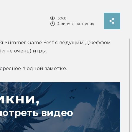
6068
2 минуты на чтение
ция Summer Game Fest с ведущим Джеффом 
(и не очень) игры.
ересное в одной заметке.
икни,
мотреть видео