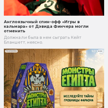
Англоязычный спин-офф «Игры в
кальмара» от Дэвида Финчера могли
отменить
Должна ли была в нем сыграть Кейт
Бланшетт, неясно.
РЕКЛАМА