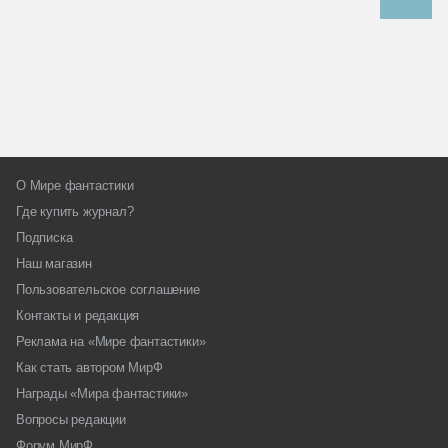
О Мире фантастики
Где купить журнал?
Подписка
Наш магазин
Пользовательское соглашение
Контакты и редакция
Реклама на «Мире фантастики»
Как стать автором МирФ
Награды «Мира фантастики»
Вопросы редакции
Форум МирФ