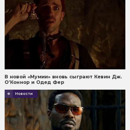
В новой «Мумии» вновь сыграют Кевин Дж.
О’Коннор и Одед Фер
Новости