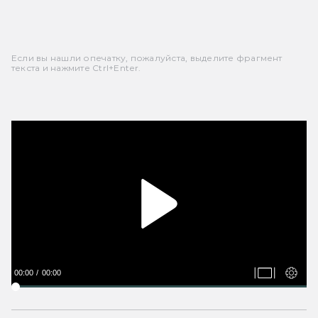
Если вы нашли опечатку, пожалуйста, выделите фрагмент
текста и нажмите Ctrl+Enter.
00:00
00:00