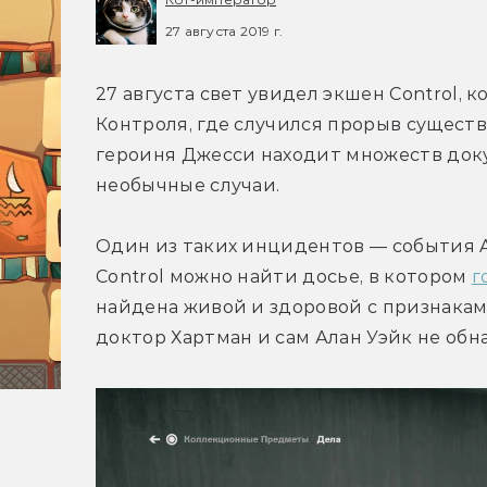
27 августа 2019 г.
27 августа свет увидел экшен Control, 
Контроля, где случился прорыв существ 
героиня Джесси находит множеств доку
необычные случаи.
Один из таких инцидентов — события Al
Control можно найти досье, в котором 
г
найдена живой и здоровой с признаками
доктор Хартман и сам Алан Уэйк не обн