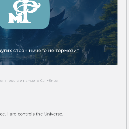
ругих стран ничего не тормозит
т текста и нажмите Ctrl+Enter.
ce, I are controls the Universe.