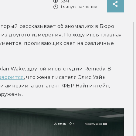
3841
1 минута на чтение
который рассказывает об аномалиях в Бюро 
из другого измерения. По ходу игры главная 
ментов, проливающих свет на различные 
an Wake, другой игры студии Remedy. В 
оворится
, что жена писателя Элис Уэйк 
 амнезии, а вот агент ФБР Найтингейл, 
аружены.