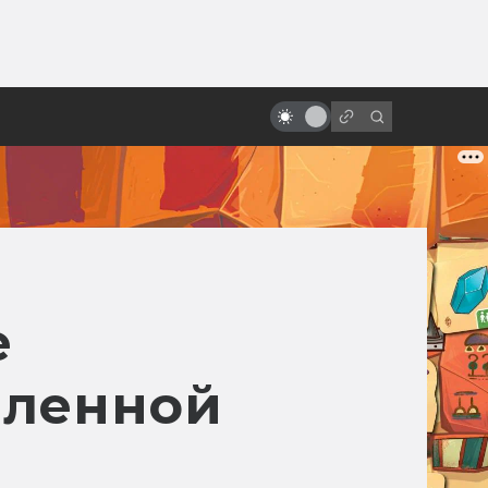
от
«Бегущий по лезвию»: история
великого фильма, который
никто не понял
e
еленной