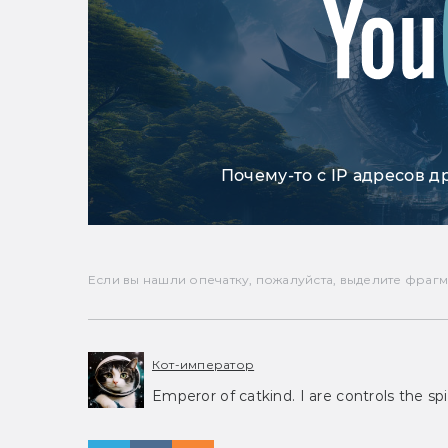
Почему-то с IP адресов д
Если вы нашли опечатку, пожалуйста, выделите фрагмен
Кот-император
Emperor of catkind. I are controls the spi