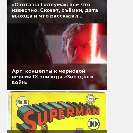
«Охота на Голлума»: всё что
известно. Сюжет, съёмки, дата
выхода и что рассказал
Гэндальф
Арт: концепты к черновой
версии IX эпизода «Звёздных
войн»