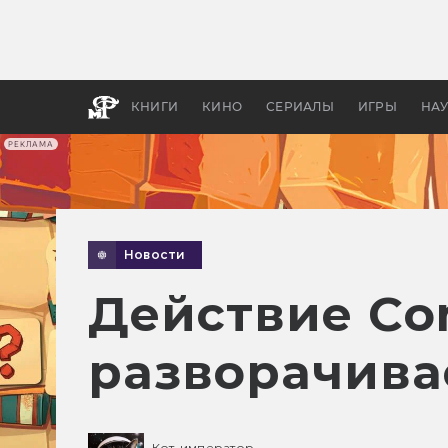
Как с
фильм
бы «В
КНИГИ
КИНО
СЕРИАЛЫ
ИГРЫ
НА
РЕКЛАМА
Новости
Действие Con
разворачива
Кот-император