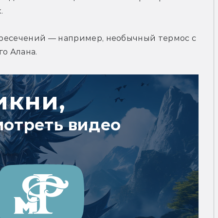
.
пересечений — например, необычный термос с 
го Алана.
икни,
мотреть видео