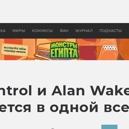
оздавались «Страшилы»:
«Одиссея» Нолана: что эт
, без которого не было
фильм сделал с Гомером и
ластелина колец»
Древней Грецией
УКА
МИРЫ
КОМИКСЫ
ФАН
ЖУРНАЛ
ПОДКАСТЫ
trol и Alan Wak
ется в одной вс