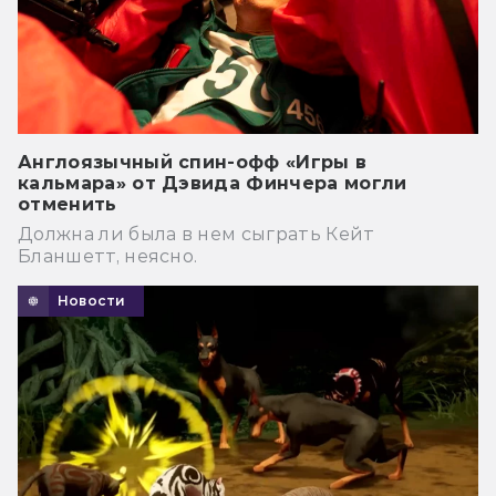
Англоязычный спин-офф «Игры в
кальмара» от Дэвида Финчера могли
отменить
Должна ли была в нем сыграть Кейт
Бланшетт, неясно.
Новости