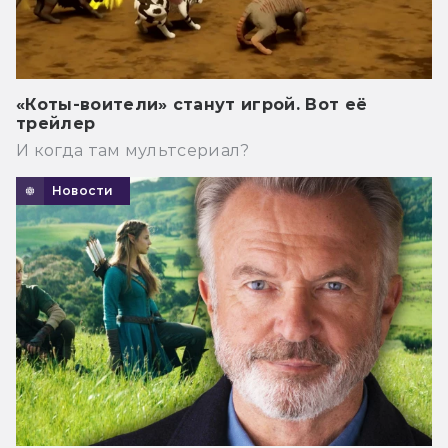
«Коты-воители» станут игрой. Вот её
трейлер
И когда там мультсериал?
Новости