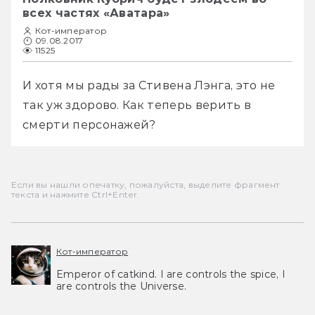
всех частях «Аватара»
Кот-император
09.08.2017
11525
И хотя мы рады за Стивена Лэнга, это не 
так уж здорово. Как теперь верить в 
смерти персонажей?
Если вы нашли опечатку, пожалуйста, выделите фрагмент
текста и нажмите Ctrl+Enter.
Кот-император
Emperor of catkind. I are controls the spice, I
are controls the Universe.