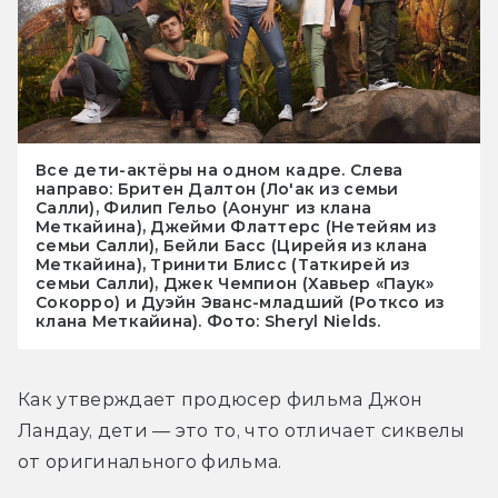
Все дети-актёры на одном кадре. Слева
направо: Бритен Далтон (Ло'ак из семьи
Салли), Филип Гельо (Аонунг из клана
Меткайина), Джейми Флаттерс (Нетейям из
семьи Салли), Бейли Басс (Цирейя из клана
Меткайина), Тринити Блисс (Таткирей из
семьи Салли), Джек Чемпион (Хавьер «Паук»
Сокорро) и Дуэйн Эванс-младший (Ротксо из
клана Меткайина). Фото: Sheryl Nields.
Как утверждает продюсер фильма Джон 
Ландау, дети — это то, что отличает сиквелы 
от оригинального фильма.