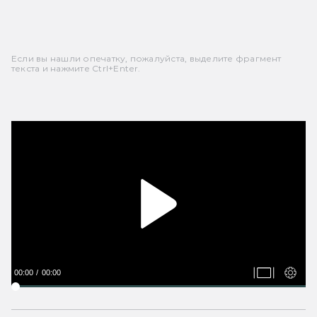
Если вы нашли опечатку, пожалуйста, выделите фрагмент
текста и нажмите Ctrl+Enter.
00:00
00:00