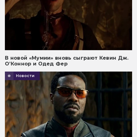
В новой «Мумии» вновь сыграют Кевин Дж.
О’Коннор и Одед Фер
Новости