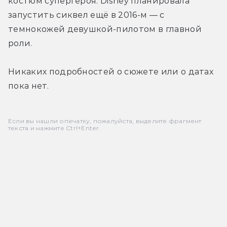
костюм супергероя. Disney планировала 
запустить сиквел ещё в 2016-м — с 
темнокожей девушкой-пилотом в главной 
роли.
Никаких подробностей о сюжете или о датах 
пока нет.
Если вы нашли опечатку, пожалуйста, выделите фрагмент
текста и нажмите Ctrl+Enter.