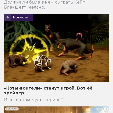
Должна ли была в нем сыграть Кейт
Бланшетт, неясно.
Новости
«Коты-воители» станут игрой. Вот её
трейлер
И когда там мультсериал?
РЕКЛАМА