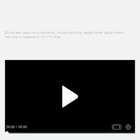
Если вы нашли опечатку, пожалуйста, выделите фрагмент
текста и нажмите Ctrl+Enter.
00:00
00:00