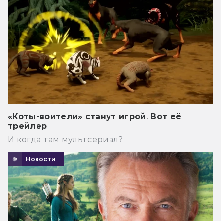
«Коты-воители» станут игрой. Вот её
трейлер
И когда там мультсериал?
Новости