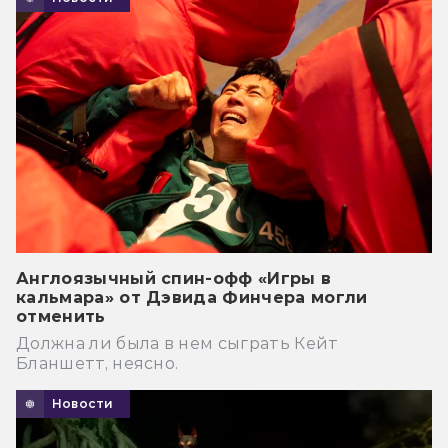
Англоязычный спин-офф «Игры в
кальмара» от Дэвида Финчера могли
отменить
Должна ли была в нем сыграть Кейт
Бланшетт, неясно.
Новости