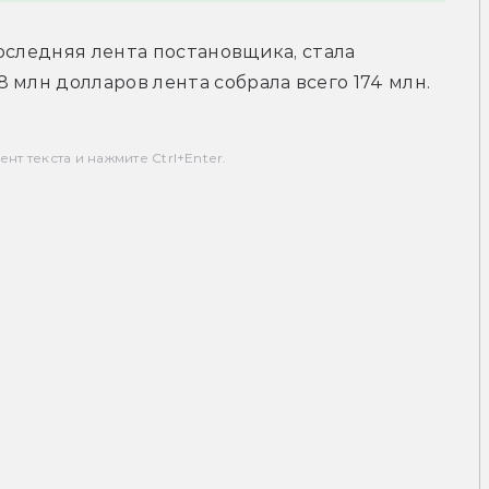
оследняя лента постановщика, стала 
 млн долларов лента собрала всего 174 млн.
т текста и нажмите Ctrl+Enter.