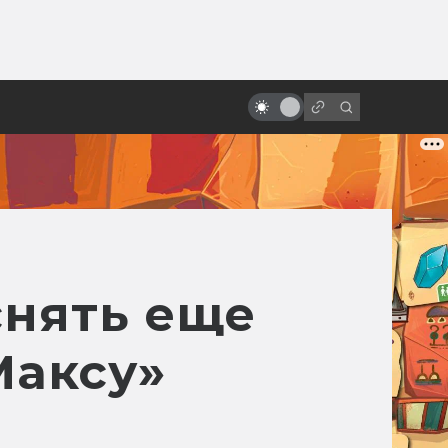
ы»:
«Хеллбой» Гильермо дель Торо.
ыло
Как создавалась дилогия о
Парне из пекла
нять еще
Максу»