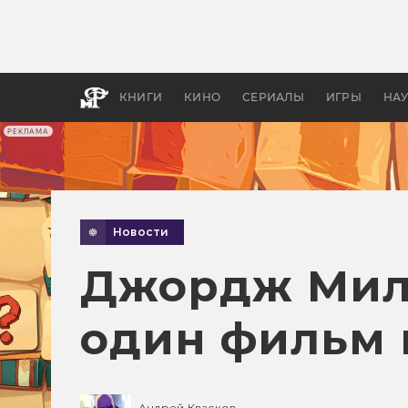
Какие
авгус
апока
детск
КНИГИ
КИНО
СЕРИАЛЫ
ИГРЫ
НА
РЕКЛАМА
Новости
Джордж Милл
один фильм 
Андрей Квасков