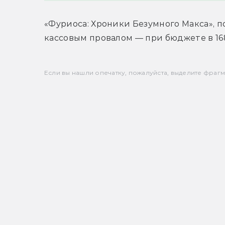
«Фуриоса: Хроники Безумного Макса», п
кассовым провалом — при бюджете в 168
Если вы нашли опечатку, пожалуйста, выделите фрагмен