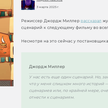
3 марта 2025 г.
Режиссер Джордж Миллер 
рассказал
 ж
сценарий к следующему фильму во всел
Несмотря на это сейчас у постановщика
Джордж Миллер
У нас есть еще один сценарий. Но, за
что у меня слишком много историй — н
сценариев или, по крайней мере, оч
отнести к сценариям.