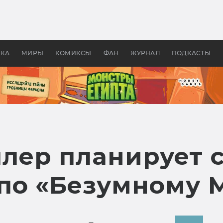
 фильмы смотреть в
Как создавались «Страшил
те 2026? В мире —
фильм, без которого не б
липсис, в России —
бы «Властелина колец»
ие комедии
УКА
МИРЫ
КОМИКСЫ
ФАН
ЖУРНАЛ
ПОДКАСТЫ
ер планирует с
по «Безумному 