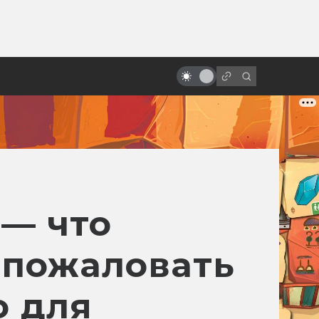
от
Заблуждения: Космос в кино
 — что
 пожаловать
о для