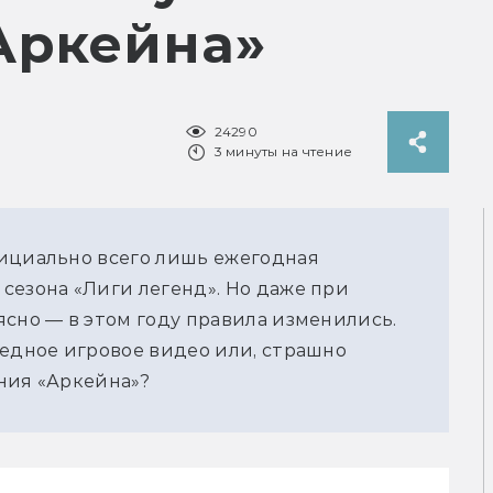
Аркейна»
24290
3 минуты на чтение
ициально всего лишь ежегодная 
езона «Лиги легенд». Но даже при 
сно — в этом году правила изменились. 
едное игровое видео или, страшно 
ния «Аркейна»?