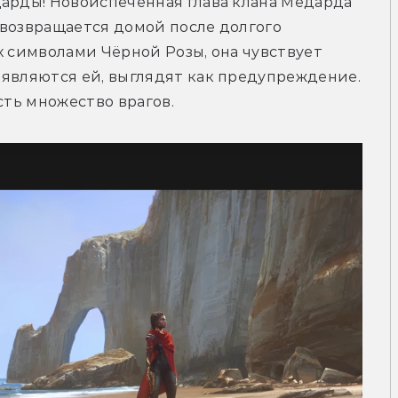
арды! Новоиспечённая глава клана Медарда 
возвращается домой после долгого 
х символами Чёрной Розы, она чувствует 
являются ей, выглядят как предупреждение. 
есть множество врагов.