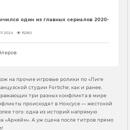
ончился один из главных сериалов 2020-
.11.2024
15280
йлеров.
хож на прочие игровые ролики по «Лиге 
цузской студии Fortiche, как и ранее, 
тражающих три разных конфликта в мире 
онфликты происходят в Ноксусе — жестокой 
олее того: одна из историй напрямую 
 «Аркейн». А уж сцена после титров прямо 
!