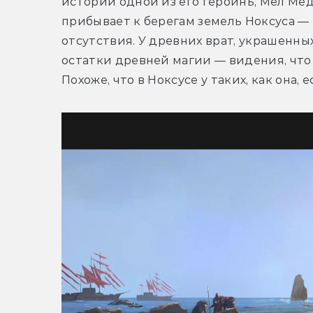
истории одной из его героинь, Мел Мед
прибывает к берегам земель Ноксуса — 
отсутствия. У древних врат, украшенны
остатки древней магии — видения, что 
Похоже, что в Ноксусе у таких, как она, 