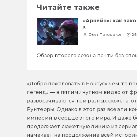
Читайте также
«Аркейн»: как зак
х
Олег Поторокин
26
Обзор второго сезона почти без спо
«Добро пожаловать в Ноксус» чем-то по
легенд» — в пятиминутном видео от фран
разворачиваются три разных сюжета, о
Рунтерры. Однако в этот раз все эти к
империи в сердце этого мира. И даже б
продолжает сюжетную линию из сериала
намекает на продолжение всей истории