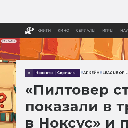
Как с
фильм
бы «В
КНИГИ
КИНО
СЕРИАЛЫ
ИГРЫ
НА
РЕКЛАМА
Новости
|
Сериалы
#
АРКЕЙН
#
LEAGUE OF 
«Пилтовер с
показали в 
в Ноксус» и 