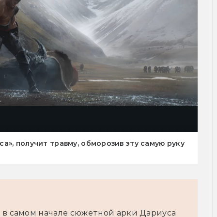
а», получит травму, обморозив эту самую руку
 в самом начале сюжетной арки Дариуса 