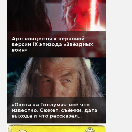
Арт: концепты к черновой
версии IX эпизода «Звёздных
войн»
«Охота на Голлума»: всё что
известно. Сюжет, съёмки, дата
выхода и что рассказал
Гэндальф