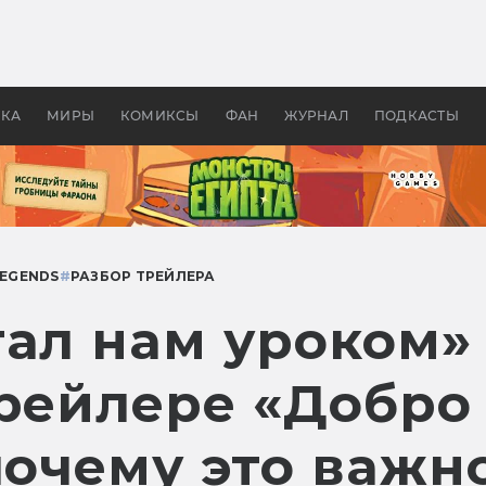
оздавались «Страшилы»:
«Одиссея» Нолана: что эт
, без которого не было
фильм сделал с Гомером и
ластелина колец»
Древней Грецией
УКА
МИРЫ
КОМИКСЫ
ФАН
ЖУРНАЛ
ПОДКАСТЫ
LEGENDS
#
РАЗБОР ТРЕЙЛЕРА
тал нам уроком»
трейлере «Добро
почему это важн