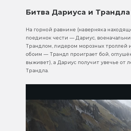
Битва Дариуса и Трандла
На горной равнине (наверняка находящ
поединок чести — Дариус, военачальник 
Трандлом, лидером морозных троллей и
обоим — Трандл проиграет бой, оглушён
выживет), а Дариус получит увечье от 
Трандла. 