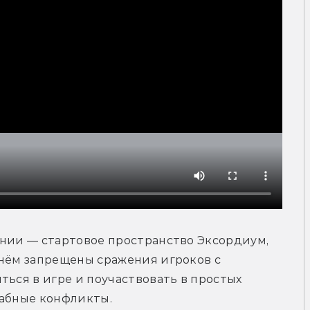
нии — стартовое пространство Эксордиум, 
нём запрещены сражения игроков с 
ься в игре и поучаствовать в простых 