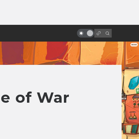
от
Актёры, которые умерли больше
раз, чем Шон Бин
e of War