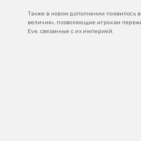
видео
Также в новом дополнении появилось в
величия», позволяющие игрокам переж
Eve, связанные с их империей.
Почему-
то с IP
адресов
других
стран
ничего
не
тормозит