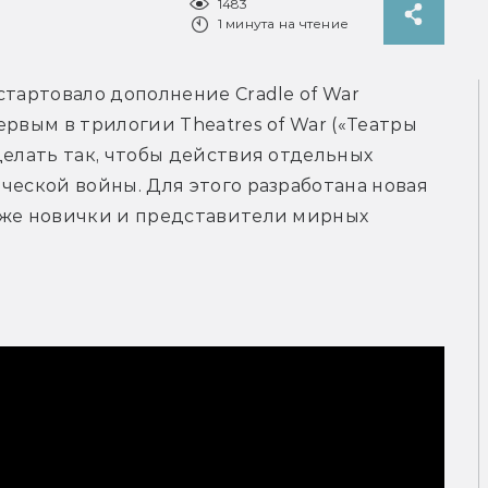
1483
1 минута на чтение
тартовало дополнение Cradle of War 
рвым в трилогии Theatres of War («Театры 
делать так, чтобы действия отдельных 
ческой войны. Для этого разработана новая 
аже новички и представители мирных 