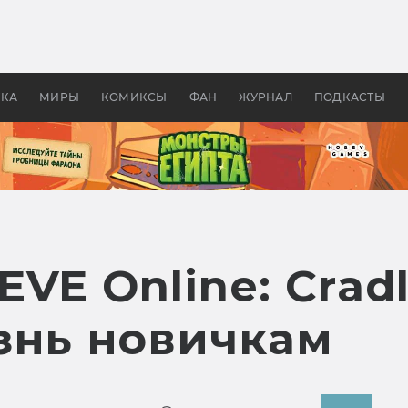
оздавались «Страшилы»:
«Одиссея» Нолана: что эт
, без которого не было
фильм сделал с Гомером и
ластелина колец»
Древней Грецией
УКА
МИРЫ
КОМИКСЫ
ФАН
ЖУРНАЛ
ПОДКАСТЫ
VE Online: Cradl
знь новичкам