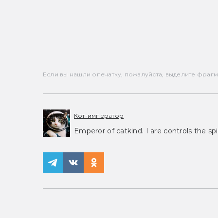
Если вы нашли опечатку, пожалуйста, выделите фрагмен
Кот-император
Emperor of catkind. I are controls the spi