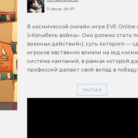
11 июня, 09:07
В космической онлайн-игре EVE Online с
(«Колыбель войны». Оно должно стать пе
военных действий»), суть которого — с
игроков явственно влияли на ход косми
система кампаний, в рамках которой д
Мир Фантастики
YouTube