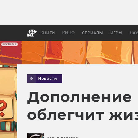
Как с
фильм
бы «В
КНИГИ
КИНО
СЕРИАЛЫ
ИГРЫ
НА
РЕКЛАМА
Новости
Дополнение E
облегчит жи
Кот-император