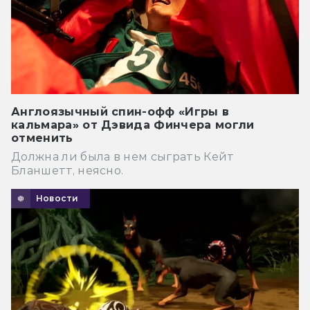
Англоязычный спин-офф «Игры в
кальмара» от Дэвида Финчера могли
отменить
Должна ли была в нем сыграть Кейт
Бланшетт, неясно.
Новости