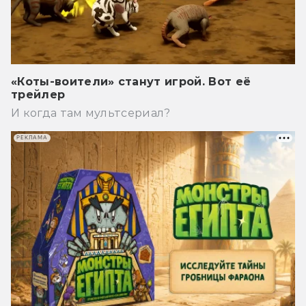
«Коты-воители» станут игрой. Вот её
трейлер
И когда там мультсериал?
РЕКЛАМА