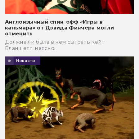
Англоязычный спин-офф «Игры в
кальмара» от Дэвида Финчера могли
отменить
Должна ли была в нем сыграть Кейт
Бланшетт, неясно.
Новости