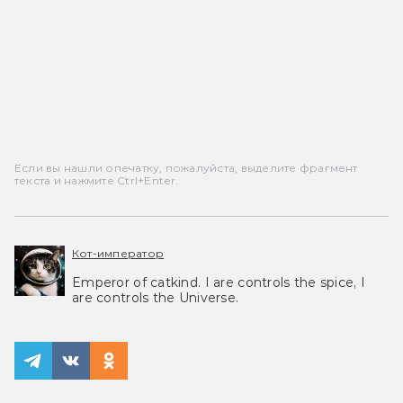
Если вы нашли опечатку, пожалуйста, выделите фрагмент
текста и нажмите Ctrl+Enter.
Кот-император
Emperor of catkind. I are controls the spice, I
are controls the Universe.