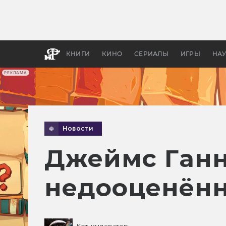
Какие
авгус
апока
детск
КНИГИ
КИНО
СЕРИАЛЫ
ИГРЫ
НА
РЕКЛАМА
Новости
Джеймс Ганн
недооценённ
Кот-император