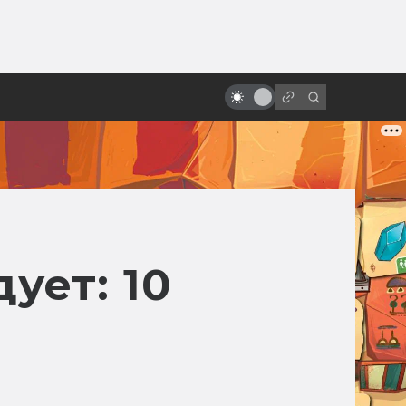
ы»:
«Мастер и Маргарита»: какая
ыло
отечественная экранизация
лучше?
ует: 10