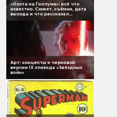
«Охота на Голлума»: всё что
известно. Сюжет, съёмки, дата
выхода и что рассказал
Гэндальф
Арт: концепты к черновой
версии IX эпизода «Звёздных
войн»