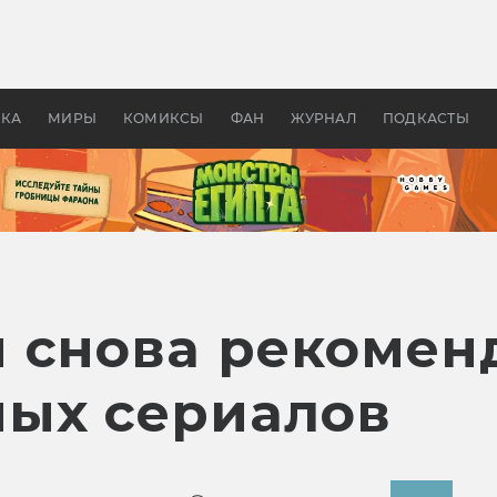
 фильмы смотреть в
Как создавались «Страшил
те 2026? В мире —
фильм, без которого не б
липсис, в России —
бы «Властелина колец»
ие комедии
УКА
МИРЫ
КОМИКСЫ
ФАН
ЖУРНАЛ
ПОДКАСТЫ
 снова рекоменд
ых сериалов