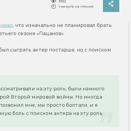
3552
1 минута на чтение
казал
, что изначально не планировал брать 
етьего сезоне «Пацанов».
был сыграть актер постарше, но с поиском 
ссматривали на эту роль, были намного 
ерой Второй мировой войны. Но иногда 
озвонил мне, мы просто болтали, и я 
ную боль с поиском актера на эту роль.