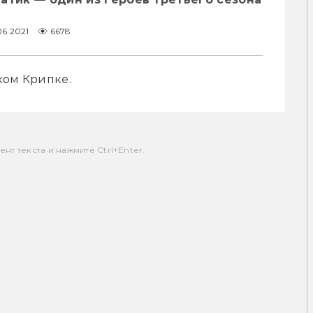
06.2021
6678
ком Крипке.
т текста и нажмите Ctrl+Enter.