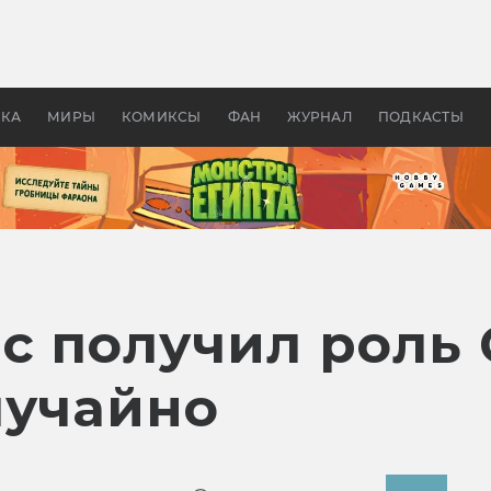
оздавались «Страшилы»:
«Одиссея» Нолана: что эт
, без которого не было
фильм сделал с Гомером и
ластелина колец»
Древней Грецией
УКА
МИРЫ
КОМИКСЫ
ФАН
ЖУРНАЛ
ПОДКАСТЫ
с получил роль 
лучайно