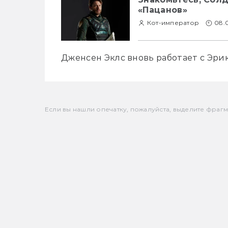
«Пацанов»
Кот-император
08.
Дженсен Эклс вновь работает с Эри
Если вы нашли опечатку, пожалуйста, выделите фрагмен