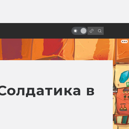
от
100 лет Кристоферу Ли. Что
посмотреть, чтобы узнать его
снова
Солдатика в