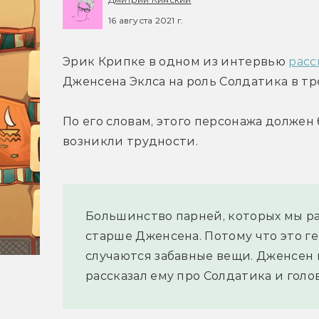
16 августа 2021 г.
Эрик Крипке в одном из интервью 
расс
Дженсена Эклса на роль Солдатика в тр
По его словам, этого персонажа должен 
возникли трудности.
Большинство парней, которых мы ра
старше Дженсена. Потому что это г
случаются забавные вещи. Дженсен п
рассказал ему про Солдатика и голов