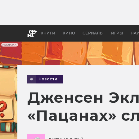
Как с
фильм
бы «В
КНИГИ
КИНО
СЕРИАЛЫ
ИГРЫ
НА
РЕКЛАМА
Новости
Дженсен Экл
«Пацанах» с
Дмитрий Кинский