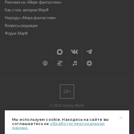
Реклама на «Мире фантастики»
Как стать автором МирФ
Награды «Мира фантастики»
Вопросы редакции
Форум МирФ
18+
© 2026 Hobby World
Любое использование материалов допускается только с согласия
редакции.
Мы используем cookie. Находясь на сайте вы
соглашаетесь на
обработку персональных
Мнение авторов может не совпадать с мнением редакции.
данных.
Свидетельство о регистрации СМИ серия Эл № ФС77-82485