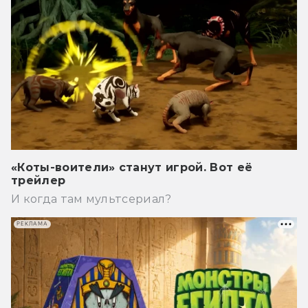
«Коты-воители» станут игрой. Вот её
трейлер
И когда там мультсериал?
РЕКЛАМА