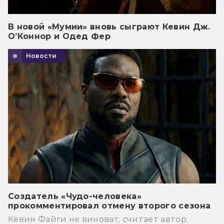
В новой «Мумии» вновь сыграют Кевин Дж.
О’Коннор и Одед Фер
Новости
Создатель «Чудо-человека»
прокомментировал отмену второго сезона
Кевин Файги не виноват, считает автор.