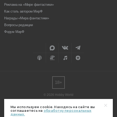
Реклама на «Мире фантастики»
Как стать автором МирФ
Награды «Мира фантастики»
Вопросы редакции
Форум МирФ
18+
© 2026 Hobby World
Любое использование материалов допускается только с согласия
редакции.
Мы используем cookie. Находясь на сайте вы
соглашаетесь на
обработку персональных
Мнение авторов может не совпадать с мнением редакции.
данных.
Свидетельство о регистрации СМИ серия Эл № ФС77-82485