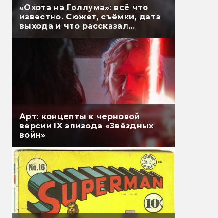
«Охота на Голлума»: всё что
известно. Сюжет, съёмки, дата
выхода и что рассказал
Гэндальф
Арт: концепты к черновой
версии IX эпизода «Звёздных
войн»