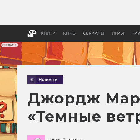
Какие
авгус
апока
детск
КНИГИ
КИНО
СЕРИАЛЫ
ИГРЫ
НА
РЕКЛАМА
Новости
Джордж Март
«Темные вет
Дмитрий Кинский