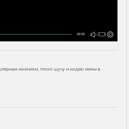
00:00
улярным мнением, плохо шучу и кидаю мемы в