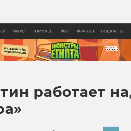
 фильмы смотреть в
Как создавались «Страшил
те 2026? В мире —
фильм, без которого не б
липсис, в России —
бы «Властелина колец»
ие комедии
УКА
МИРЫ
КОМИКСЫ
ФАН
ЖУРНАЛ
ПОДКАСТЫ
ин работает на
ра»