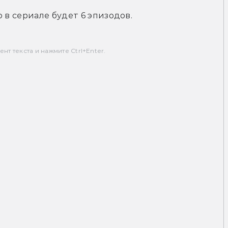
 в сериале будет 6 эпизодов.
т текста и нажмите Ctrl+Enter.