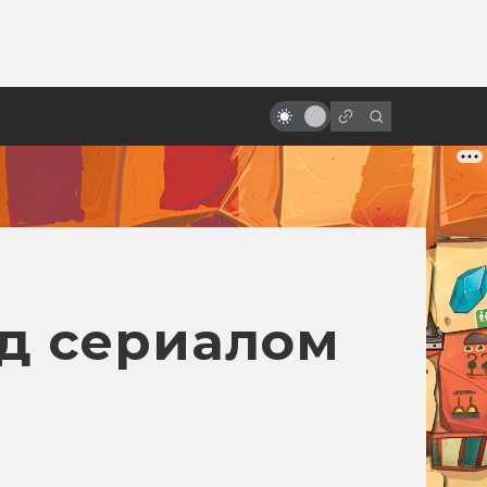
ы»:
Фильмы про космос: фантастика,
ыло
одобренная учёными и
космонавтами
д сериалом