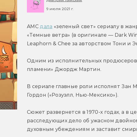
9 июля 2021 г.
AMC 
дала
 «зеленый свет» сериалу в жан
«Темные ветра» (в оригинале — Dark Win
Leaphorn & Chee за авторством Тони и Э
Одним из исполнительных продюсеров в
пламени» Джордж Мартин.
В сериале главные роли исполнят Зан М
Гордон («Розуэлл, Нью-Мексико»).
Сюжет развернется в 1970-х годах, а в 
расследующих дело об ужасном двойном 
духовным убеждениям и заставит смир