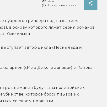
2587
1 минута на чтение
ре нуарного триллера под названием 
ds), в основу которого ляжет серия романов 
нн  Хиллерман.
ыступает автор цикла «Песнь льда и 
аккларнон («Мир Дикого Запада») и Кайова 
центре внимания будут два полицейских, 
убийстве, которое бросит вызов их 
иться со своим прошлым.