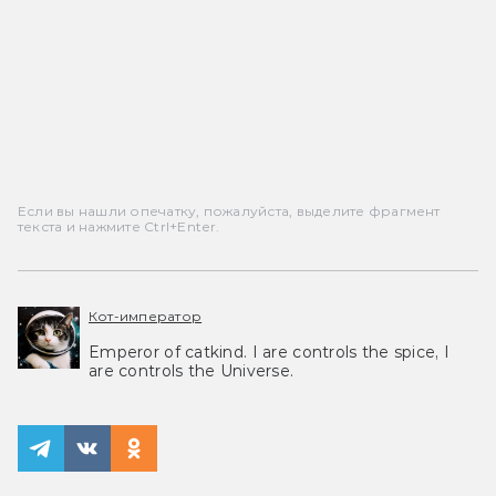
Если вы нашли опечатку, пожалуйста, выделите фрагмент
текста и нажмите Ctrl+Enter.
Кот-император
Emperor of catkind. I are controls the spice, I
are controls the Universe.