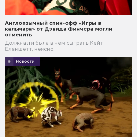
Англоязычный спин-офф «Игры в
кальмара» от Дэвида Финчера могли
отменить
Должна ли была в нем сыграть Кейт
Бланшетт, неясно.
Новости