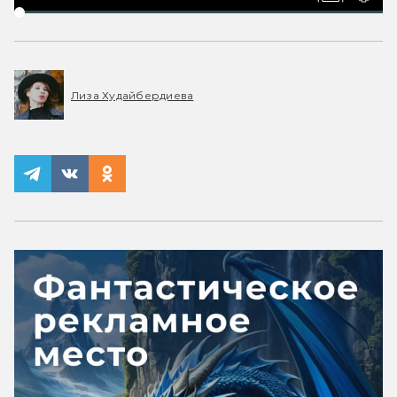
Лиза Худайбердиева