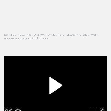
Если вы нашли опечатку, пожалуйста, выделите фрагмент
текста и нажмите Ctrl+Enter.
00:00
00:00