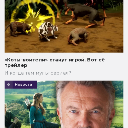
«Коты-воители» станут игрой. Вот её
трейлер
И когда там мультсериал?
Новости