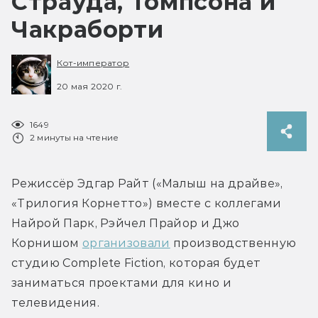
Страуда, Томпсона и
Чакраборти
Кот-император
20 мая 2020 г.
1649
2 минуты на чтение
Режиссёр Эдгар Райт («Малыш на драйве», 
«Трилогия Корнетто») вместе с коллегами 
Найрой Парк, Рэйчел Прайор и Джо 
Корнишом 
организовали
 производственную 
студию Complete Fiction, которая будет 
заниматься проектами для кино и 
телевидения.