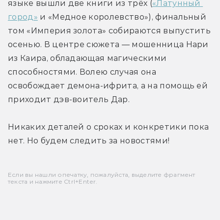
языке вышли две книги из трёх (
«Латунный 
город»
 и «Медное королевство»), финальный 
том «Империя золота» собираются выпустить 
осенью. В центре сюжета — мошенница Нари 
из Каира, обладающая магическими 
способностями. Волею случая она 
освобождает демона-ифрита, а на помощь ей 
приходит дэв-воитель Дар.
Никаких деталей о сроках и конкретики пока 
нет. Но будем следить за новостями!
Если вы нашли опечатку, пожалуйста, выделите фрагмент
текста и нажмите Ctrl+Enter.