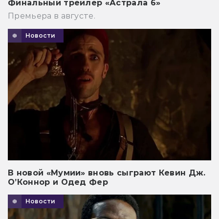
Финальный трейлер «Астрала 6»
Премьера в августе.
Новости
В новой «Мумии» вновь сыграют Кевин Дж.
О’Коннор и Одед Фер
Новости