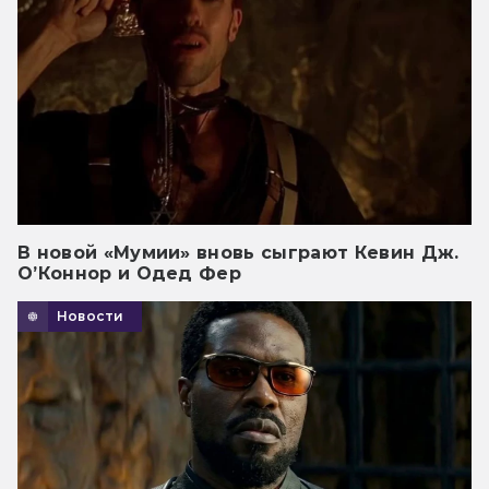
В новой «Мумии» вновь сыграют Кевин Дж.
О’Коннор и Одед Фер
Новости