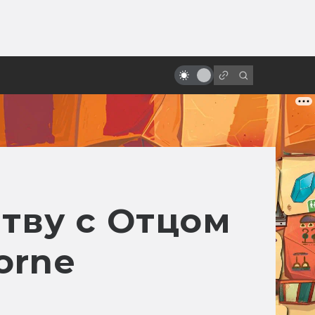
ы»:
10 удивительных научно-
ыло
фантастических мультфильмов
из Европы, которых вы,
возможно, не видели
тву с Отцом
orne