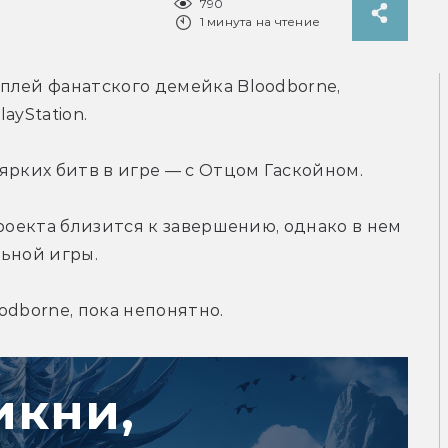
790
1 минута на чтение
плей фанатского демейка Bloodborne, 
ayStation.
ярких битв в игре — с Отцом Гаскойном.
роекта близится к завершению, однако в нем 
льной игры.
odborne, пока непонятно.
икни,