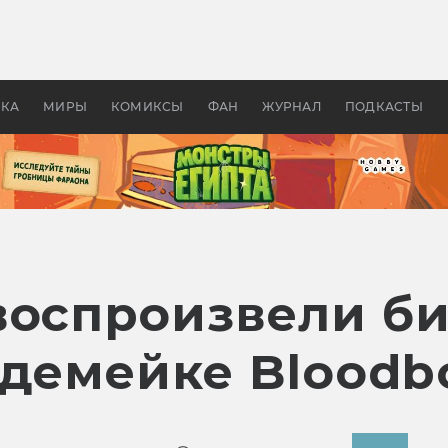
 фильмы смотреть в
Как создавались «Страшил
те 2026? В мире —
фильм, без которого не б
липсис, в России —
бы «Властелина колец»
ие комедии
УКА
МИРЫ
КОМИКСЫ
ФАН
ЖУРНАЛ
ПОДКАСТЫ
воспроизвели би
 демейке Bloodb