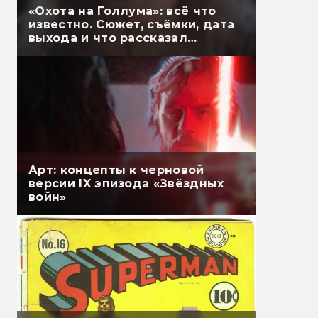
«Охота на Голлума»: всё что
известно. Сюжет, съёмки, дата
выхода и что рассказал
Гэндальф
Арт: концепты к черновой
версии IX эпизода «Звёздных
войн»