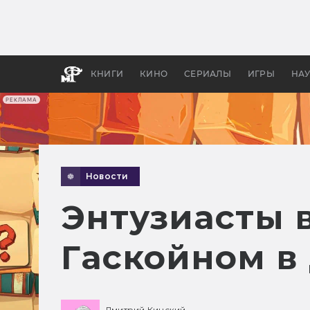
Какие
авгус
апока
детск
КНИГИ
КИНО
СЕРИАЛЫ
ИГРЫ
НА
РЕКЛАМА
Новости
Энтузиасты 
Гаскойном в
Дмитрий Кинский