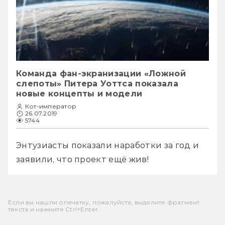
Команда фан-экранизации «Ложной
слепоты» Питера Уоттса показала
новые концепты и модели
Кот-император
26.07.2019
5744
Энтузиасты показали наработки за год и 
заявили, что проект ещё жив!
Если вы нашли опечатку, пожалуйста, выделите фрагмент
текста и нажмите Ctrl+Enter.