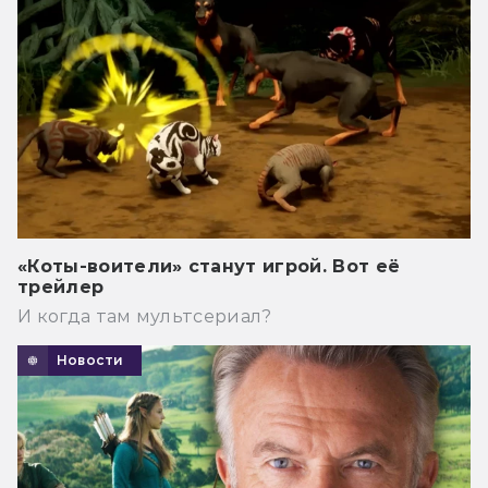
«Коты-воители» станут игрой. Вот её
трейлер
И когда там мультсериал?
Новости