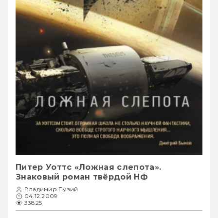
Питер Уоттс «Ложная слепота».
Знаковый роман твёрдой НФ
Владимир Пузий
04.12.2009
33825