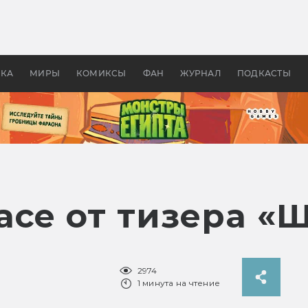
 фильмы смотреть в
Как создавались «Страшил
те 2026? В мире —
фильм, без которого не б
липсис, в России —
бы «Властелина колец»
ие комедии
УКА
МИРЫ
КОМИКСЫ
ФАН
ЖУРНАЛ
ПОДКАСТЫ
се от тизера «Ш
2974
1 минута на чтение