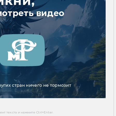
икни,
мотреть видео
ругих стран ничего не тормозит
т текста и нажмите Ctrl+Enter.