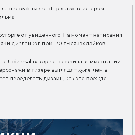
ала первый тизер «Шрэка 5», в котором 
ильма.
осторге от увиденного. На момент написания 
ячи дизлайков при 130 тысячах лайков. 
то Universal вскоре отключила комментарии 
ерсонажи в тизере выглядят хуже, чем в 
ров переделать дизайн, как это прежде 