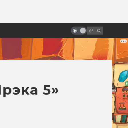
ы»:
Лучшая фантастика: 100
ыло
фильмов, которые нужно
посмотреть
рэка 5»