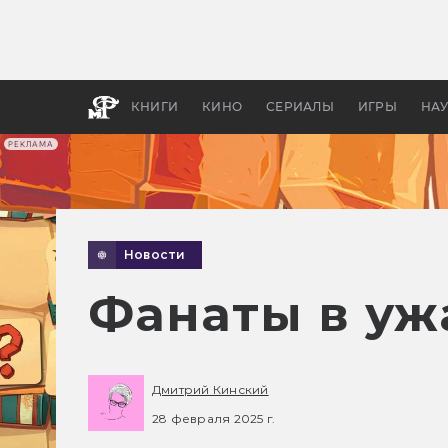
Какие
авгус
апока
детск
КНИГИ
КИНО
СЕРИАЛЫ
ИГРЫ
НА
РЕКЛАМА
Новости
Фанаты в ужа
Дмитрий Кинский
28 февраля 2025 г.