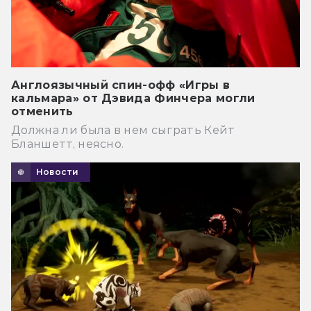
Англоязычный спин-офф «Игры в
кальмара» от Дэвида Финчера могли
отменить
Должна ли была в нем сыграть Кейт
Бланшетт, неясно.
Новости