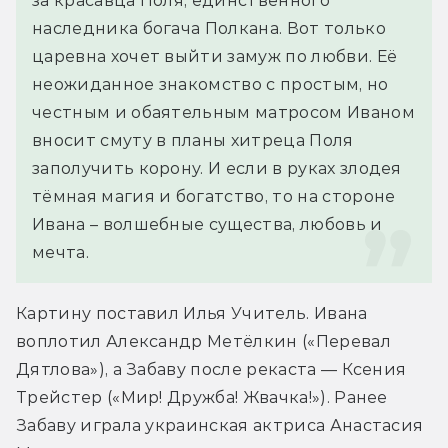
за красавца Поля, единственного 
наследника богача Полкана. Вот только 
царевна хочет выйти замуж по любви. Её 
неожиданное знакомство с простым, но 
честным и обаятельным матросом Иваном 
вносит смуту в планы хитреца Поля 
заполучить корону. И если в руках злодея 
тёмная магия и богатство, то на стороне 
Ивана – волшебные существа, любовь и 
мечта.
Картину поставил Илья Учитель. Ивана 
воплотил Александр Метёлкин («Перевал 
Дятлова»), а Забаву после рекаста — Ксения 
Трейстер («Мир! Дружба! Жвачка!»). Ранее 
Забаву играла украинская актриса Анастасия 