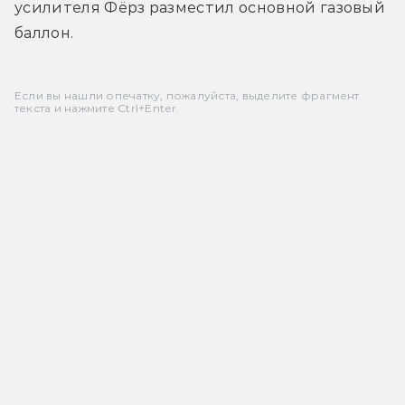
усилителя Фёрз разместил основной газовый 
баллон.
Если вы нашли опечатку, пожалуйста, выделите фрагмент
текста и нажмите Ctrl+Enter.