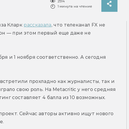
2514
1 минута на чтение
за Кларк 
рассказала
, что телеканал FX не 
он — при этом первый еще даже не 
я и 1 ноября соответственно. А сегодня 
стретили прохладно как журналисты, так и 
рало свою роль. На Metacritic у него средняя 
инг составляет 4 балла из 10 возможных.
проект. Сейчас авторы активно ищут нового 
е.