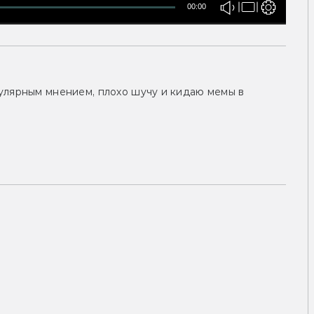
00:00
улярным мнением, плохо шучу и кидаю мемы в