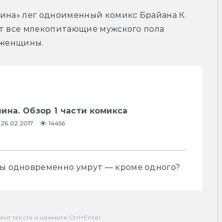
ина» лег одноименный комикс Брайана К. 
нт все млекопитающие мужского пола 
о женщины.
ина. Обзор 1 части комикса
26.02.2017
14456
ны одновременно умрут — кроме одного?
т текста и нажмите Ctrl+Enter.