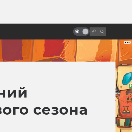
ы»:
ыло
Жизнь Уиллема Дефо: между
Христом и «Антихристом»
дний
ого сезона