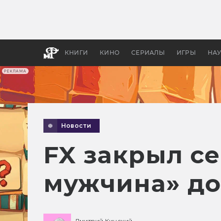
Какие
авгус
апока
детск
КНИГИ
КИНО
СЕРИАЛЫ
ИГРЫ
НА
РЕКЛАМА
Новости
FX закрыл с
мужчина» до
Дмитрий Кинский