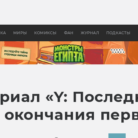
 фильмы смотреть в
Как создавались «Страшил
те 2026? В мире —
фильм, без которого не б
липсис, в России —
бы «Властелина колец»
ие комедии
УКА
МИРЫ
КОМИКСЫ
ФАН
ЖУРНАЛ
ПОДКАСТЫ
ериал «Y: После
 окончания перв