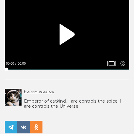
00:00
00:00
Кот-император
Emperor of catkind. I are controls the spice, I
are controls the Universe.