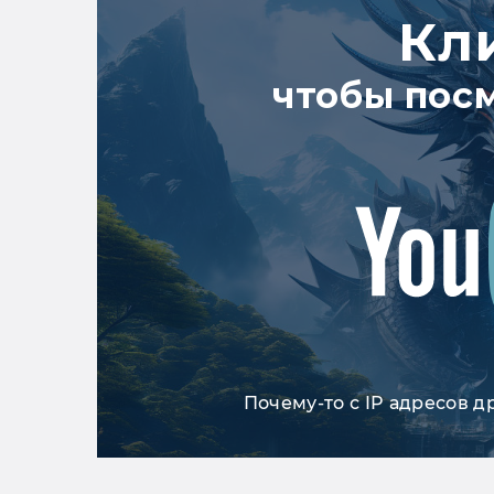
Кл
чтобы пос
Почему-то с IP адресов д