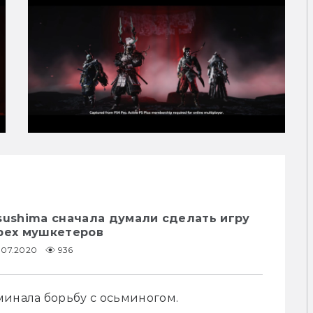
sushima сначала думали сделать игру
трех мушкетеров
7.07.2020
936
минала борьбу с осьминогом.