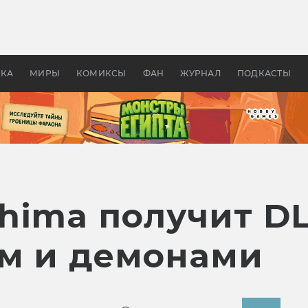
 фильмы смотреть в
Как создавались «Страшил
те 2026? В мире —
фильм, без которого не б
липсис, в России —
бы «Властелина колец»
ие комедии
УКА
МИРЫ
КОМИКСЫ
ФАН
ЖУРНАЛ
ПОДКАСТЫ
shima получит DL
м и демонами