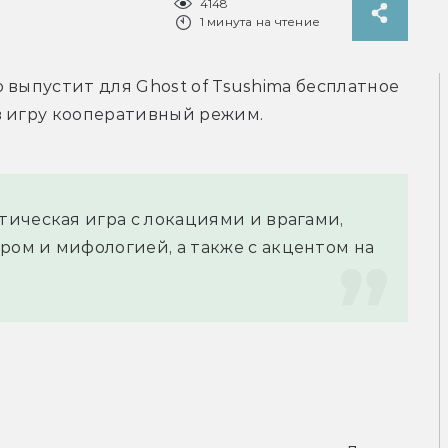
4148
1 минута на чтение
то выпустит для Ghost of Tsushima бесплатное 
в игру кооперативный режим.
ическая игра с локациями и врагами, 
м и мифологией, а также с акцентом на 