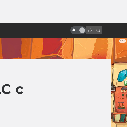
ы»:
ыло
Роланд Эммерих: режиссёр-
катастрофа
C с