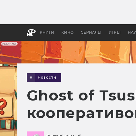
Какие
авгус
апока
детск
КНИГИ
КИНО
СЕРИАЛЫ
ИГРЫ
НА
РЕКЛАМА
Новости
Ghost of Tsu
кооперативо
Дмитрий Кинский