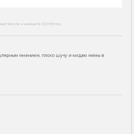
т текста и нажмите Ctrl+Enter.
улярным мнением, плохо шучу и кидаю мемы в