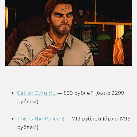
Call of Cthulhu
 — 599 рублей (было 2299 
рублей);
This Is the Police 2
 — 719 рублей (было 1799 
рублей);