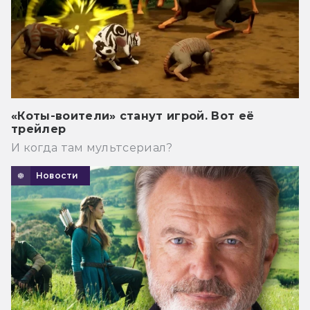
«Коты-воители» станут игрой. Вот её
трейлер
И когда там мультсериал?
Новости