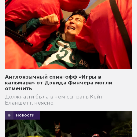
Англоязычный спин-офф «Игры в
кальмара» от Дэвида Финчера могли
отменить
Должна ли была в нем сыграть Кейт
Бланшетт, неясно.
Новости