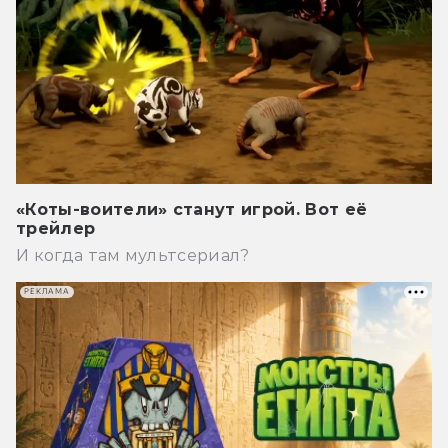
«Коты-воители» станут игрой. Вот её
трейлер
И когда там мультсериал?
РЕКЛАМА