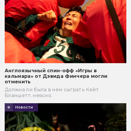
Англоязычный спин-офф «Игры в
кальмара» от Дэвида Финчера могли
отменить
Должна ли была в нем сыграть Кейт
Бланшетт, неясно.
Новости