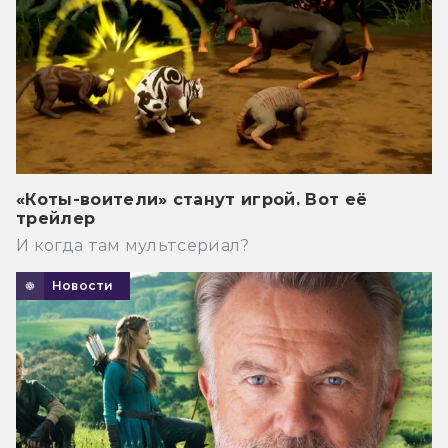
«Коты-воители» станут игрой. Вот её
трейлер
И когда там мультсериал?
Новости