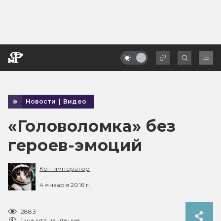
Новости
|
Видео
«Головоломка» без
героев-эмоций
Кот-император
4 января 2016 г.
2883
1 минута на чтение