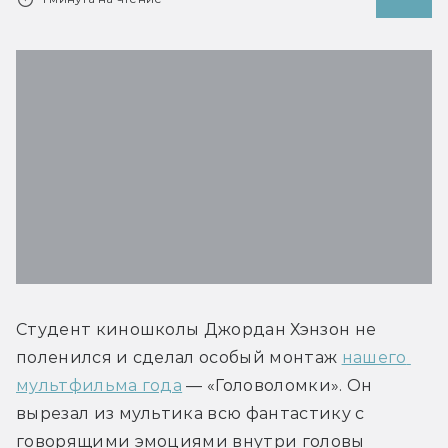
Студент киношколы Джордан Хэнзон не 
поленился и сделал особый монтаж 
нашего 
мультфильма года
 — «Головоломки». Он 
вырезал из мультика всю фантастику с 
говорящими эмоциями внутри головы 