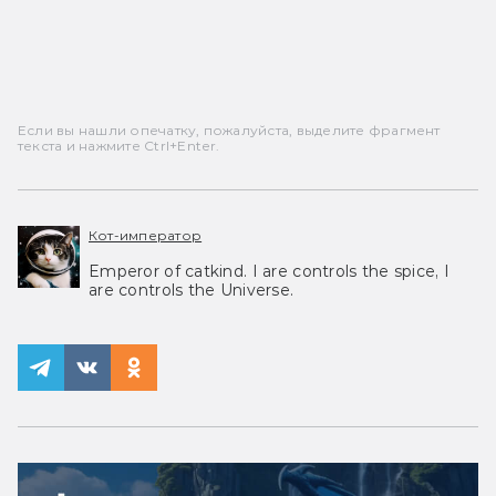
Если вы нашли опечатку, пожалуйста, выделите фрагмент
текста и нажмите Ctrl+Enter.
Кот-император
Emperor of catkind. I are controls the spice, I
are controls the Universe.