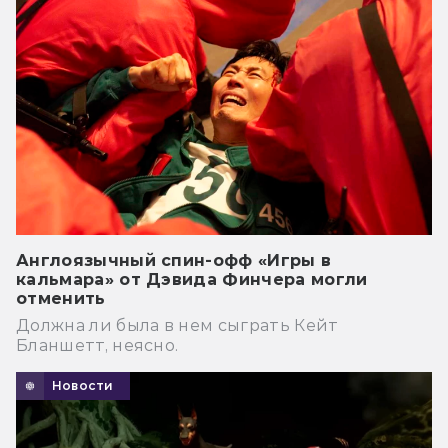
Англоязычный спин-офф «Игры в
кальмара» от Дэвида Финчера могли
отменить
Должна ли была в нем сыграть Кейт
Бланшетт, неясно.
Новости